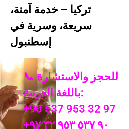
تركيا – خدمة آمنة،
سريعة، وسرية في
إسطنبول
📞 للحجز والاستشارة
باللغة العربية:
+90 537 953 32 97
+٩٠ ٥٣٧ ٩٥٣ ٣٢ ٩٧