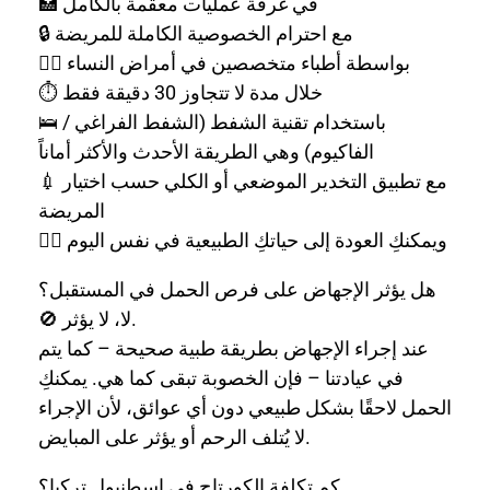
🏥 في غرفة عمليات معقمة بالكامل
🔒 مع احترام الخصوصية الكاملة للمريضة
👩‍⚕️ بواسطة أطباء متخصصين في أمراض النساء
⏱️ خلال مدة لا تتجاوز 30 دقيقة فقط
🛌 باستخدام تقنية الشفط (الشفط الفراغي /
الفاكيوم) وهي الطريقة الأحدث والأكثر أماناً
💉 مع تطبيق التخدير الموضعي أو الكلي حسب اختيار
المريضة
🧘‍♀️ ويمكنكِ العودة إلى حياتكِ الطبيعية في نفس اليوم
هل يؤثر الإجهاض على فرص الحمل في المستقبل؟
🚫 لا، لا يؤثر.
عند إجراء الإجهاض بطريقة طبية صحيحة – كما يتم
في عيادتنا – فإن الخصوبة تبقى كما هي. يمكنكِ
الحمل لاحقًا بشكل طبيعي دون أي عوائق، لأن الإجراء
لا يُتلف الرحم أو يؤثر على المبايض.
كم تكلفة الكورتاج في إسطنبول تركيا؟