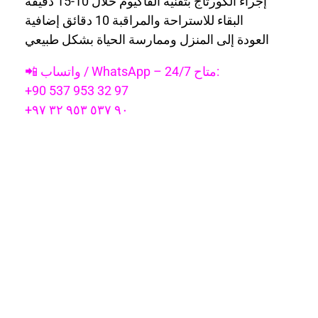
إجراء الكورتاج بتقنية الفاكيوم خلال 10-15 دقيقة
البقاء للاستراحة والمراقبة 10 دقائق إضافية
العودة إلى المنزل وممارسة الحياة بشكل طبيعي
📲 واتساب / WhatsApp – متاح 24/7:
+90 537 953 32 97
+٩٠ ٥٣٧ ٩٥٣ ٣٢ ٩٧