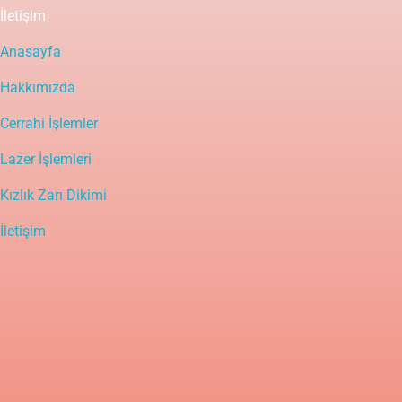
İletişim
Anasayfa
Hakkımızda
Cerrahi İşlemler
Lazer İşlemleri
Kızlık Zarı Dikimi
İletişim
Yasal Uyarı
Bu sitedeki içerik bilgilendirme amaçlı olup tanı ve tedavinin
mutlaka bir doktor tarafından yapılması gerekir. Bu bilgiler
hastalıkların tanı ve tedavisinde kullanılmamalıdır. Tanı ve tedavide
doktorun kişisel bilgi, deneyim ve yeteneği en önemli faktördür.