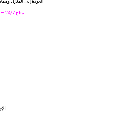
العودة إلى المنزل ومم
📲 واتساب / WhatsApp – متاح 24/7:
الإ