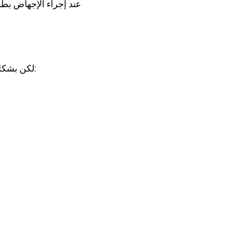
عند إجراء الإجهاض بطر
لكن بشكل عام، فإن تكلفة الإجهاض في تركيا تتراوح بين 300 و 1000 دولار أمريكي. السعر يشمل: