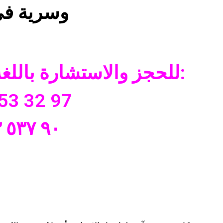
وسرية في
📞 للحجز والاستشارة باللغة العربية:
53 32 97
+٩٠ ٥٣٧ ٩٥٣ ٣٢ ٩٧