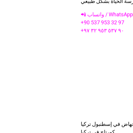
ارسة الحياة بشكل طبيعي
+90 537 953 32 97
+٩٠ ٥٣٧ ٩٥٣ ٣٢ ٩٧
جهاض في إسطنبول تركيا
كورتاج في تركيا