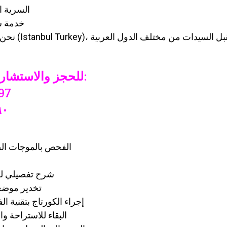
السرية ا
خدمة س
📞 للحجز والاستشارة باللغة العربية:
97
٧ ٩٥٣ ٣٢ ٩٧
الفحص بالموجات الص
شرح تفصيلي لل
تخدير موضع
إجراء الكورتاج بتقنية الفاكيوم خ
البقاء للاستراحة والمراقبة 10 