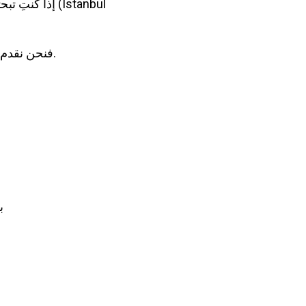
إذا كنتِ تبح
فنحن نقدم لكِ خدمة طبية احترافية، في بيئة صحية معقمة، وبخصوصية تامة، مع إشراف طبي كامل.