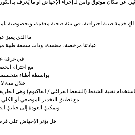
ثين عن مكان موثوق وآمن لـ إجراء الإجهاض أو ما يُعرف بـ الكورتاج في 
ما الذي يميز عي
عيادتنا مرخصة، معتمدة، وذات سمعة طبية موثوقة. يتم إجراء الإجهاض:
🏥 في غرفة 
🔒 مع احترام الخ
👩‍⚕️ بواسطة أطباء متخ
⏱️ خلال مدة لا تتجاوز 
 باستخدام تقنية الشفط (الشفط الفراغي / الفاكيوم) وهي الطريقة 
💉 مع تطبيق التخدير الموضعي أو الكل
🧘‍♀️ ويمكنكِ العودة إلى حياتكِ
هل يؤثر الإجهاض على فر