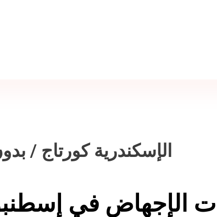
الإسكندرية كورتاج / بدو
 الإجهاض في إسطنبول