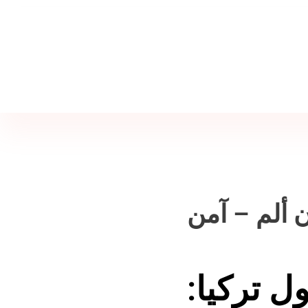
Jine İstanbul | Jinekoloji Bilgilendirme Sitesi
Telefon
+90 542 225 89 12
ن ألم – آمن
 تركيا: