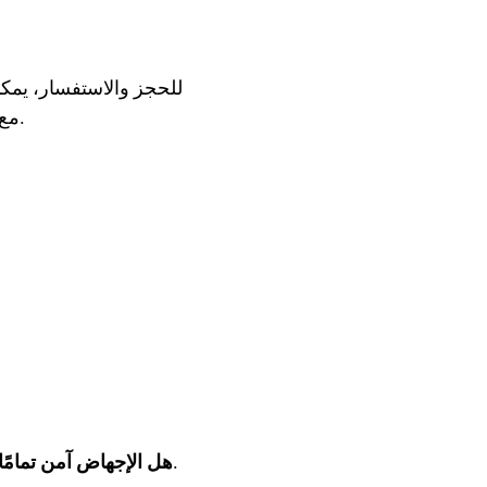
للحجز والاستفسار، يمكن
مع فريق متخصص يتحدث العربية. نخطط لعلاج يناسب ظروفك الصحية واحتياجاتك الخاصة.
نعم، يتم الإجراء بإشراف أطباء متخصصين باستخدام أحدث التقنيات لضمان السلامة.
هل الإجهاض آمن تمامًا