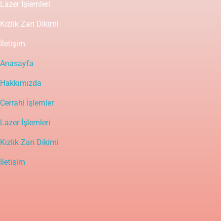
Lazer İşlemleri
Kızlık Zarı Dikimi
İletişim
Anasayfa
Hakkımızda
Cerrahi İşlemler
Lazer İşlemleri
Kızlık Zarı Dikimi
İletişim
Yasal Uyarı
Bu sitedeki içerik bilgilendirme amaçlı olup tanı ve tedavinin
mutlaka bir doktor tarafından yapılması gerekir. Bu bilgiler