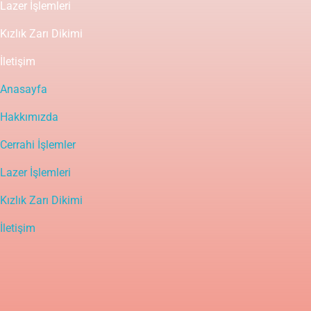
Lazer İşlemleri
Kızlık Zarı Dikimi
İletişim
Anasayfa
Hakkımızda
Cerrahi İşlemler
Lazer İşlemleri
Kızlık Zarı Dikimi
İletişim
Yasal Uyarı
Bu sitedeki içerik bilgilendirme amaçlı olup tanı ve tedavinin
mutlaka bir doktor tarafından yapılması gerekir. Bu bilgiler