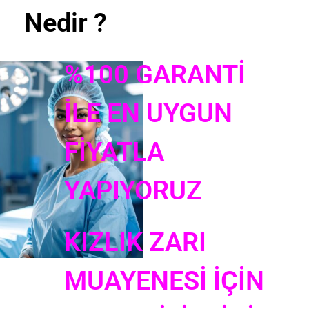
Nedir ?
%100 GARANTİ
İLE EN UYGUN
FİYATLA
YAPIYORUZ
KIZLIK ZARI
MUAYENESİ İÇİN