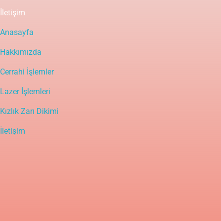
İletişim
Anasayfa
Hakkımızda
Cerrahi İşlemler
Lazer İşlemleri
Kızlık Zarı Dikimi
İletişim
Yasal Uyarı
Bu sitedeki içerik bilgilendirme amaçlı olup tanı ve tedavinin
mutlaka bir doktor tarafından yapılması gerekir. Bu bilgiler
hastalıkların tanı ve tedavisinde kullanılmamalıdır. Tanı ve tedavide
doktorun kişisel bilgi, deneyim ve yeteneği en önemli faktördür.