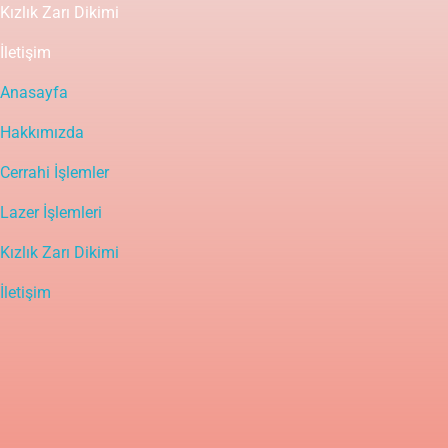
Kızlık Zarı Dikimi
İletişim
Anasayfa
Hakkımızda
Cerrahi İşlemler
Lazer İşlemleri
Kızlık Zarı Dikimi
İletişim
Yasal Uyarı
Bu sitedeki içerik bilgilendirme amaçlı olup tanı ve tedavinin
mutlaka bir doktor tarafından yapılması gerekir. Bu bilgiler
hastalıkların tanı ve tedavisinde kullanılmamalıdır. Tanı ve tedavide
doktorun kişisel bilgi, deneyim ve yeteneği en önemli faktördür.