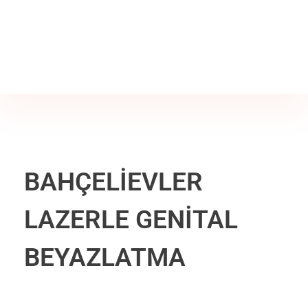
Jine İstanbul | Jinekoloji Bilgilendirme Sitesi
Telefon
+90 542 225 89 12
BAHÇELİEVLER
LAZERLE GENİTAL
BEYAZLATMA