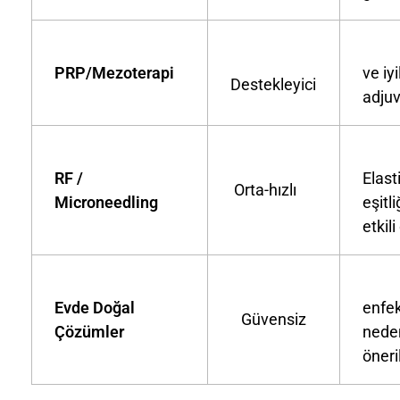
Ko
PRP/Mezoterapi
ve iy
Destekleyici
adju
RF /
Elast
Orta-hızlı
Microneedling
eşitli
etkili
Tah
Evde Doğal
enfek
Güvensiz
Çözümler
nede
öner