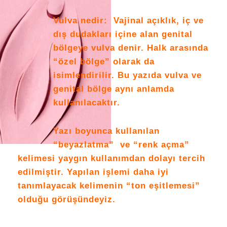
Vulva nedir: Vajinal açıklık, iç ve
dış dudakları içine alan genital
bölgeye vulva denir. Halk arasında
“özel bölge” olarak da
isimlendirilir. Bu yazıda vulva ve
genital bölge aynı anlamda
kullanılacaktır.
Yazı boyunca kullanılan
“beyazlatma” ve “renk açma”
kelimesi yaygın kullanımdan dolayı tercih
edilmiştir. Yapılan işlemi daha iyi
tanımlayacak kelimenin “ton eşitlemesi”
olduğu görüşündeyiz.