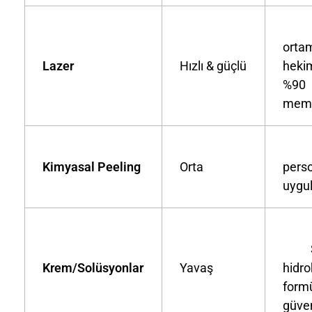
Kl
orta
Lazer
Hızlı & güçlü
hekim
%90
memn
Kl
Kimyasal Peeling
Orta
pers
uygu
Ste
Krem/Solüsyonlar
Yavaş
hidr
formü
güven