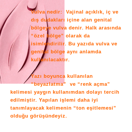
Vulva nedir: Vajinal açıklık, iç ve
dış dudakları içine alan genital
bölgeye vulva denir. Halk arasında
“özel bölge” olarak da
isimlendirilir. Bu yazıda vulva ve
genital bölge aynı anlamda
kullanılacaktır.
Yazı boyunca kullanılan
“beyazlatma” ve “renk açma”
kelimesi yaygın kullanımdan dolayı tercih
edilmiştir. Yapılan işlemi daha iyi
tanımlayacak kelimenin “ton eşitlemesi”
olduğu görüşündeyiz.