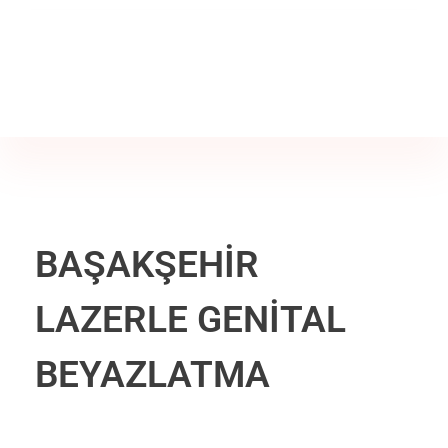
Jine İstanbul | Jinekoloji Bilgilendirme Sitesi
Telefon
+90 542 225 89 12
BAŞAKŞEHİR
LAZERLE GENİTAL
BEYAZLATMA