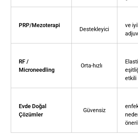
Ko
PRP/Mezoterapi
ve iy
Destekleyici
adju
RF /
Elast
Orta-hızlı
Microneedling
eşitli
etkili
Tah
Evde Doğal
enfek
Güvensiz
Çözümler
nede
öner