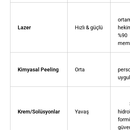
Kl
orta
Lazer
Hızlı & güçlü
hekim
%90
memn
Kl
Kimyasal Peeling
Orta
pers
uygu
Ste
Krem/Solüsyonlar
Yavaş
hidr
formü
güven