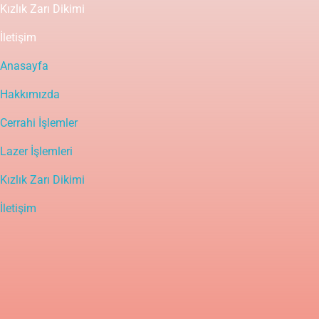
Kızlık Zarı Dikimi
İletişim
Anasayfa
Hakkımızda
Cerrahi İşlemler
Lazer İşlemleri
Kızlık Zarı Dikimi
İletişim
Yasal Uyarı
Bu sitedeki içerik bilgilendirme amaçlı olup tanı ve tedavinin
mutlaka bir doktor tarafından yapılması gerekir. Bu bilgiler
hastalıkların tanı ve tedavisinde kullanılmamalıdır. Tanı ve tedavide
doktorun kişisel bilgi, deneyim ve yeteneği en önemli faktördür.