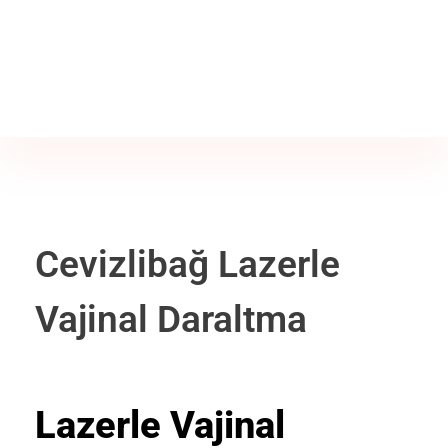
Jine İstanbul | Jinekoloji Bilgilendirme Sitesi
Telefon
+90 542 225 89 12
Cevizlibağ Lazerle
Vajinal Daraltma
Lazerle Vajinal