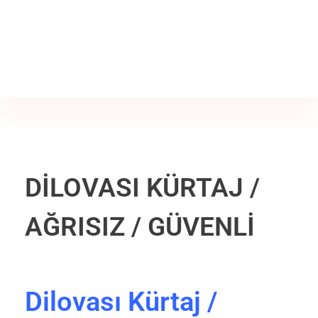
Jine İstanbul | Jinekoloji Bilgilendirme Sitesi
Telefon
+90 542 225 89 12
DİLOVASI KÜRTAJ /
AĞRISIZ / GÜVENLİ
Dilovası Kürtaj /