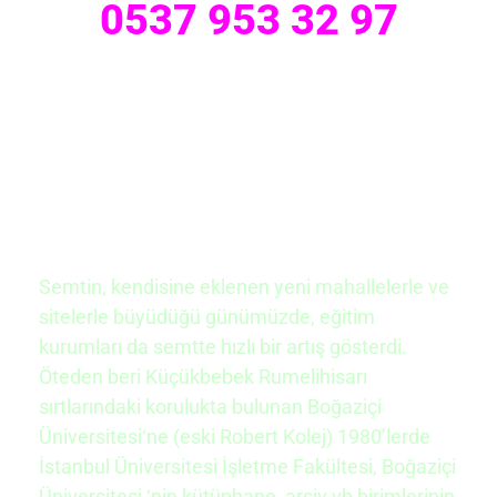
0537 953 32 97
Semtin, kendisine eklenen yeni mahallelerle ve
sitelerle büyüdüğü günümüzde, eğitim
kurumları da semtte hızlı bir artış gösterdi.
Öteden beri Küçükbebek Rumelihisarı
sırtlarındaki korulukta bulunan
Boğaziçi
Üniversitesi
‘ne (eski Robert Kolej) 1980’lerde
İstanbul Üniversitesi İşletme Fakültesi,
Boğaziçi
Üniversitesi
‘nin kütüphane, arşiv vb birimlerinin