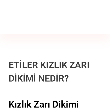
Jine İstanbul | Jinekoloji Bilgilendirme Sitesi
Telefon
+90 542 225 89 12
ETİLER KIZLIK ZARI
DİKİMİ NEDİR?
Kızlık Zarı Dikimi