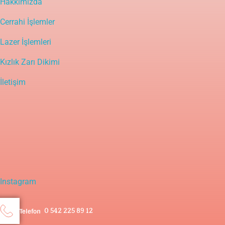
Hakkımızda
Cerrahi İşlemler
Lazer İşlemleri
Kızlık Zarı Dikimi
İletişim
Yasal Uyarı
Bu sitedeki içerik bilgilendirme amaçlı olup tanı ve tedavinin
mutlaka bir doktor tarafından yapılması gerekir. Bu bilgiler
hastalıkların tanı ve tedavisinde kullanılmamalıdır. Tanı ve tedavide
doktorun kişisel bilgi, deneyim ve yeteneği en önemli faktördür.
Instagram
0 542 225 89 12
Telefon