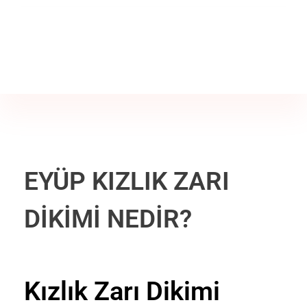
Jine İstanbul | Jinekoloji Bilgilendirme Sitesi
Telefon
+90 542 225 89 12
EYÜP KIZLIK ZARI
DİKİMİ NEDİR?
Kızlık Zarı Dikimi