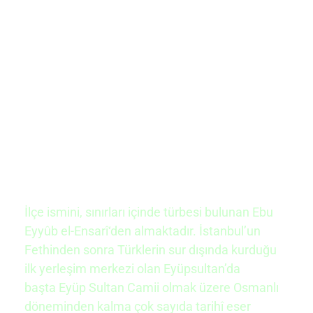
İlçe ismini, sınırları içinde
türbesi
bulunan
Ebu
Eyyûb el-Ensarî
‘den almaktadır.
İstanbul’un
Fethinden
sonra
Türklerin
sur dışında kurduğu
ilk yerleşim merkezi olan Eyüpsultan’da
başta
Eyüp Sultan Camii
olmak üzere Osmanlı
döneminden kalma çok sayıda tarihî eser