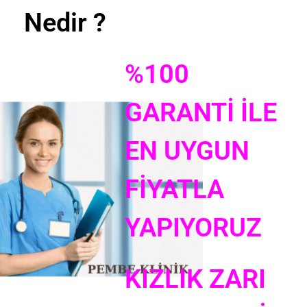
Nedir ?
%100
GARANTİ İLE
EN UYGUN
FİYATLA
YAPIYORUZ
KIZLIK ZARI