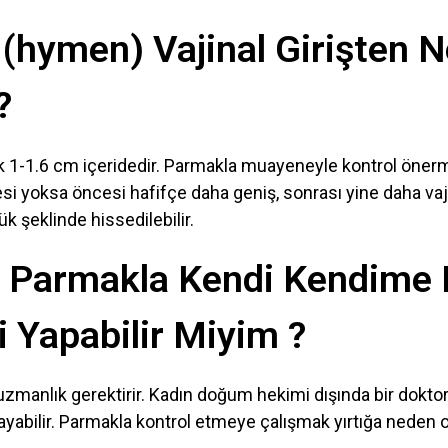
ı (hymen) Vajinal Girişten 
?
şık 1-1.6 cm içeridedir. Parmakla muayeneyle kontrol öne
si yoksa öncesi hafifçe daha geniş, sonrası yine daha vaji
k şeklinde hissedilebilir.
 Parmakla Kendi Kendime K
 Yapabilir Miyim ?
zmanlık gerektirir. Kadın doğum hekimi dışında bir doktor b
bilir. Parmakla kontrol etmeye çalışmak yırtığa neden ola