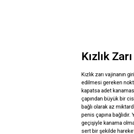
Kızlık Zar
Kızlık zarı vajinanın gi
edilmesi gereken nokta 
kapatsa adet kanaması r
çapından büyük bir cis
bağlı olarak az miktard
penis çapına bağlıdır. Y
geçişiyle kanama olma
sert bir şekilde hareket