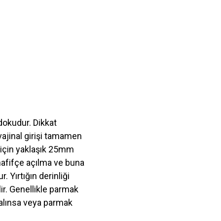
 dokudur. Dikkat
vajinal girişi tamamen
ı için yaklaşık 25mm
hafifçe açılma ve buna
 Yırtığın derinliği
lir. Genellikle parmak
kalınsa veya parmak