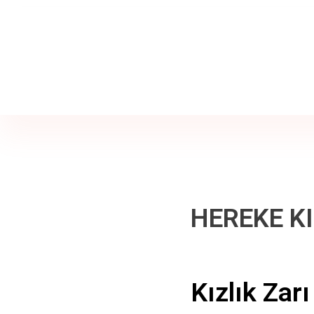
Jine İstanbul | Jinekoloji Bilgilendirme Sitesi
Telefon
+90 542 225 89 12
HEREKE KI
Kızlık Zarı