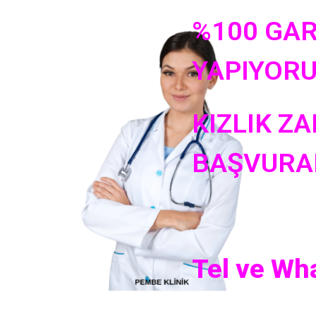
%100 GAR
YAPIYOR
KIZLIK ZA
BAŞVURAB
Tel ve Wh