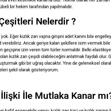
beli bir hekim tarafından yapılmalıdır.
Çeşitleri Nelerdir ?
 yok. Eğer kızlık zarı vajina girişini adet kanını bile engel
 verebiliriz. Ancak geriye kalan şekillere isim vermek bile
n geçişine izin veren tüm türler normaldir. Belki elastikiye
lan kızlık zarı çeşidi olabileceğini anlatmak faydalı olur. G
luşturmak gibi bir uğraş olacaktır. Yine de geleneksel olara
leri şekil olarak gösteriyorum.
 İlişki İle Mutlaka Kanar mı
ın hafif esneyebilir yapısı, kızlık zarı türü ve kızlık zarını