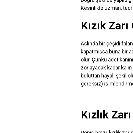
Kesinlikle uzman, tecrü
Kızık Zarı 
Aslında bir çeşidi falan
kapatmışsa buna bir ad
olur. Çünkü adet kanını
zorlayacak kadar kalın o
buluttan hayali şekil o
gereksiz) isimlendirme
Kızlık Zarı
Penis boyu, kızlık zarın