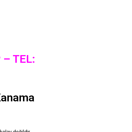
– TEL:
 Kanama
olay değildir.