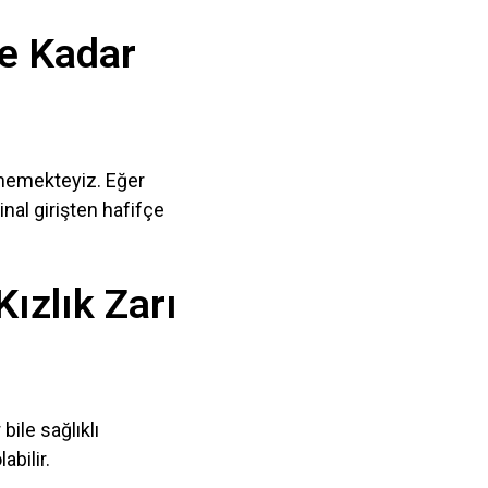
Ne Kadar
rmemekteyiz. Eğer
nal girişten hafifçe
ızlık Zarı
ile sağlıklı
bilir.