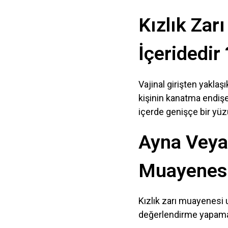
Kızlık Zar
İçeridedir 
Vajinal girişten yakla
kişinin kanatma endişe
içerde genişçe bir yüzü
Ayna Veya
Muayenesi
Kızlık zarı muayenesi u
değerlendirme yapamaya