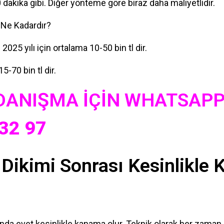
dakika gibi. Diğer yönteme göre biraz daha maliyetlidir.
ı Ne Kadardır?
 2025 yılı için ortalama 10-50 bin tl dir.
15-70 bin tl dir.
 DANIŞMA İÇİN WHATSAPP 
32 97
ı Dikimi Sonrası Kesinlikle
ında evet kesinlikle kanama olur. Teknik olarak her zaman k