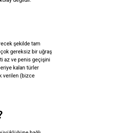
leyecek şekilde tam
 çok gereksiz bir uğraş
ti az ve penis geçişini
eriye kalan türler
k verilen (bizce
?
n büyüklüğüne bağlı