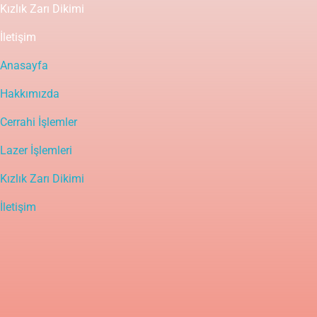
Kızlık Zarı Dikimi
İletişim
Anasayfa
Hakkımızda
Cerrahi İşlemler
Lazer İşlemleri
Kızlık Zarı Dikimi
İletişim
Yasal Uyarı
Bu sitedeki içerik bilgilendirme amaçlı olup tanı ve tedavinin
mutlaka bir doktor tarafından yapılması gerekir. Bu bilgiler
hastalıkların tanı ve tedavisinde kullanılmamalıdır. Tanı ve tedavide
doktorun kişisel bilgi, deneyim ve yeteneği en önemli faktördür.