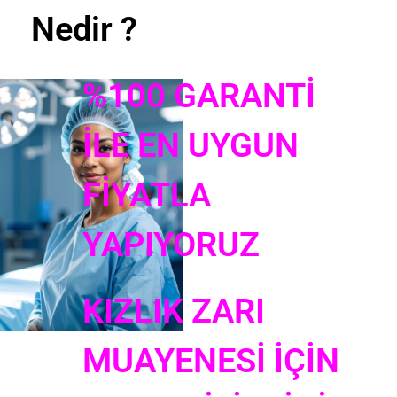
Nedir ?
%100 GARANTİ
İLE EN UYGUN
FİYATLA
YAPIYORUZ
KIZLIK ZARI
MUAYENESİ İÇİN