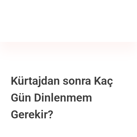
Jine İstanbul | Jinekoloji Bilgilendirme Sitesi
Telefon
+90 542 225 89 12
Kürtajdan sonra Kaç
Gün Dinlenmem
Gerekir?