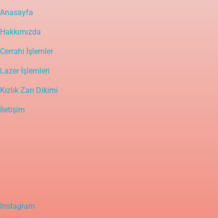
Anasayfa
Hakkımızda
Cerrahi İşlemler
Lazer İşlemleri
Kızlık Zarı Dikimi
İletişim
Yasal Uyarı
Bu sitedeki içerik bilgilendirme amaçlı olup tanı ve tedavinin
mutlaka bir doktor tarafından yapılması gerekir. Bu bilgiler
hastalıkların tanı ve tedavisinde kullanılmamalıdır. Tanı ve tedavide
doktorun kişisel bilgi, deneyim ve yeteneği en önemli faktördür.
Instagram