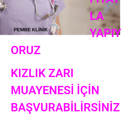
LA
YAPIY
ORUZ
KIZLIK ZARI
MUAYENESİ İÇİN
BAŞVURABİLİRSİNİZ