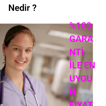
Nedir ?
%100
GARA
NTİ
İLE EN
UYGU
N
FİYAT