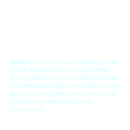
Kütahya
(
Latince
: Cotyaeum),
Ege Bölgesi
‘nde
yer alan
Kütahya ilinin
merkezi olan şehirdir.
Kütahya bölgesi, kuzey ve batıdaki yüksek dağ
sırtlarında doruğa ulaşan tarım arazileri ile geniş
bir yamaç alanına sahiptir. Kentin
Yunanca
adı
Kotyaion, Roma dönemindeki adı ise
Cotyaeum’dur.