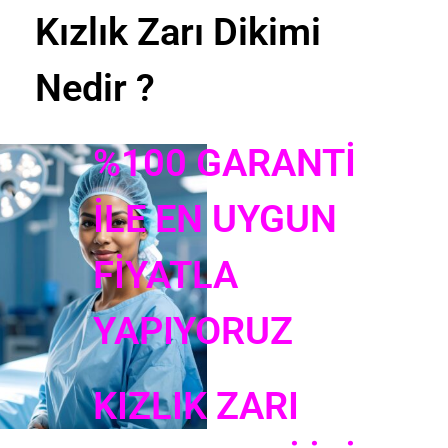
Kızlık Zarı Dikimi
Nedir ?
%100 GARANTİ
İLE EN UYGUN
FİYATLA
YAPIYORUZ
KIZLIK ZARI