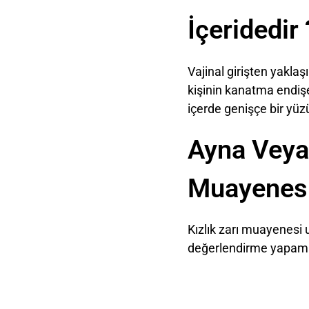
İçeridedir 
Vajinal girişten yakl
kişinin kanatma endişe
içerde genişçe bir yüzü
Ayna Veya
Muayenesi
Kızlık zarı muayenesi u
değerlendirme yapamay