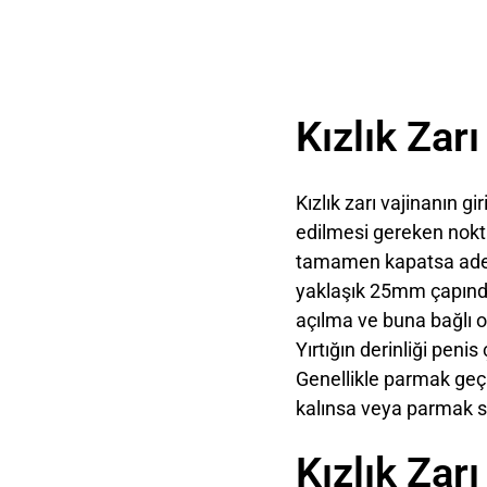
Kızlık Zar
Kızlık zarı vajinanın g
edilmesi gereken nokta 
tamamen kapatsa adet k
yaklaşık 25mm çapından
açılma ve buna bağlı o
Yırtığın derinliği penis
Genellikle parmak geç
kalınsa veya parmak ser
Kızlık Zar