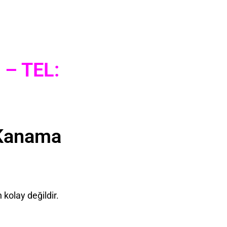
– TEL:
e Kanama
kolay değildir.