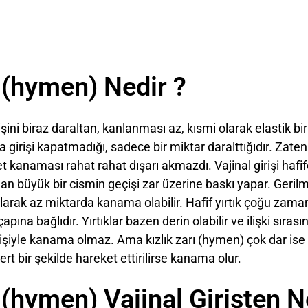
ı (hymen) Nedir ?
irişini biraz daraltan, kanlanması az, kısmi olarak elastik b
girişi kapatmadığı, sadece bir miktar daralttığıdır. Zaten v
anaması rahat rahat dışarı akmazdı. Vajinal girişi hafifçe
 büyük bir cismin geçişi zar üzerine baskı yapar. Gerilm
larak az miktarda kanama olabilir. Hafif yırtık çoğu zama
 çapına bağlıdır. Yırtıklar bazen derin olabilir ve ilişki sıras
işiyle kanama olmaz. Ama kızlık zarı (hymen) çok dar is
t bir şekilde hareket ettirilirse kanama olur.
ı (hymen) Vajinal Girişten 