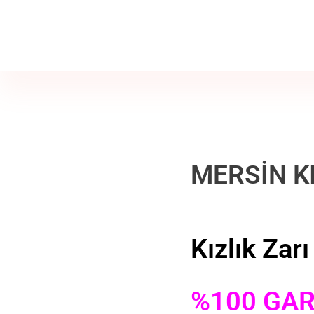
Jine İstanbul | Jinekoloji Bilgilendirme Sitesi
Telefon
+90 542 225 89 12
MERSİN KI
Kızlık Zarı
%100 GAR