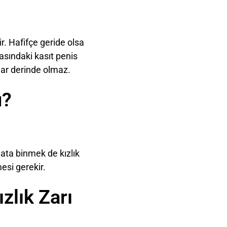
r. Hafifçe geride olsa
asındaki kasıt penis
adar derinde olmaz.
u?
 ata binmek de kızlık
esi gerekir.
zlık Zarı