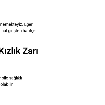
ermemekteyiz. Eğer
nal girişten hafifçe
ızlık Zarı
bile sağlıklı
labilir.