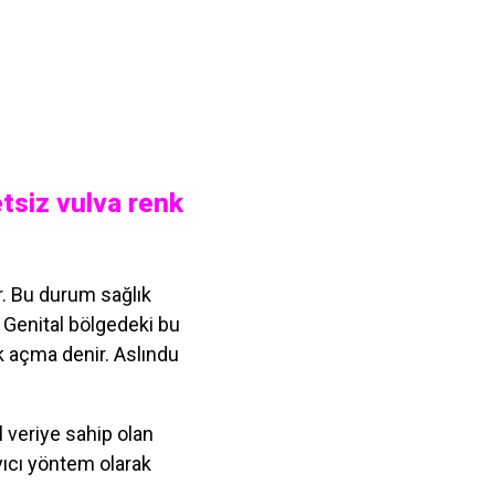
etsiz vulva renk
r. Bu durum sağlık
. Genital bölgedeki bu
k açma denir. Aslındu
l veriye sahip olan
yıcı yöntem olarak