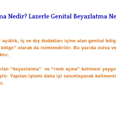
ma Nedir? L
azerle Genital Beyazlatma Ne
 açıklık, iç ve dış dudakları içine alan genital böl
bölge” olarak da isimlendirilir. Bu yazıda vulva v
ktır.
nılan “beyazlatma” ve “renk açma” kelimesi yaygı
ştir. Yapılan işlemi daha iyi tanımlayacak kelimeni
z.