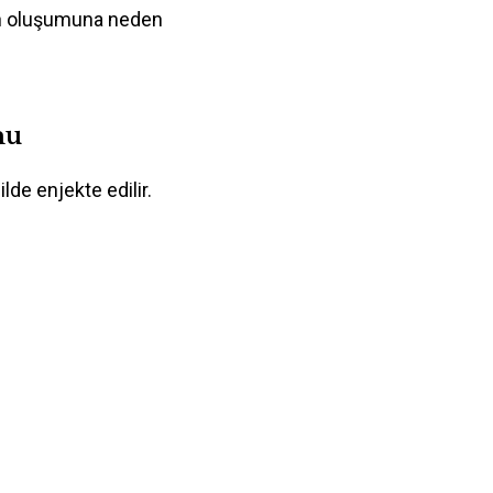
yon oluşumuna neden
nu
lde enjekte edilir.