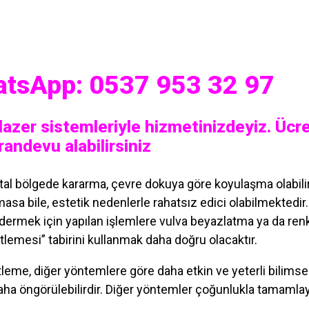
atsApp: 0537 953 32 97
 lazer sistemleriyle hizmetinizdeyiz. Ücr
andevu alabilirsiniz
ital bölgede kararma, çevre dokuya göre koyulaşma olabili
asa bile, estetik nedenlerle rahatsız edici olabilmektedir
dermek için yapılan işlemlere vulva beyazlatma ya da ren
itlemesi” tabirini kullanmak daha doğru olacaktır.
tleme, diğer yöntemlere göre daha etkin ve yeterli bilimse
aha öngörülebilirdir. Diğer yöntemler çoğunlukla tamamla