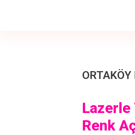
Jine İstanbul | Jinekoloji Bilgilendirme Sitesi
Telefon
+90 542 225 89 12
ORTAKÖY 
Lazerle
Renk A