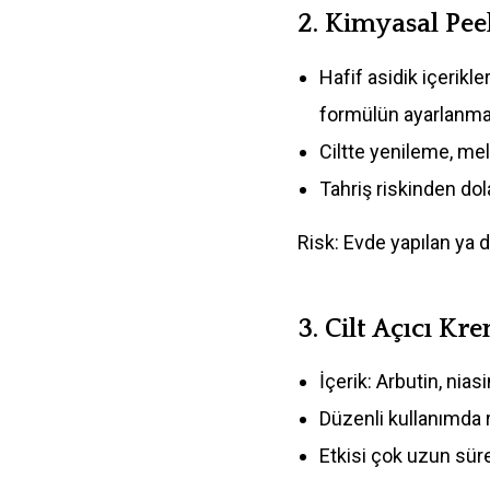
2.
Kimyasal Pee
Hafif asidik içerikler
formülün ayarlanmas
Ciltte yenileme, me
Tahriş riskinden do
Risk: Evde yapılan ya d
3.
Cilt Açıcı Kr
İçerik: Arbutin, nias
Düzenli kullanımda r
Etkisi çok uzun süre