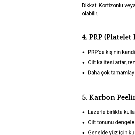
Dikkat: Kortizonlu ve
olabilir.
4.
PRP (Platele
PRP’de kişinin kendi 
Cilt kalitesi artar, 
Daha çok tamamlayıcı 
5.
Karbon Peeli
Lazerle birlikte kulla
Cilt tonunu dengele
Genelde yüz için kull