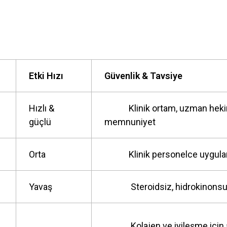
Etki Hızı
Güvenlik & Tavsiye
Hızlı &
Klinik ortam, uzman hekim
güçlü
memnuniyet
Orta
Klinik personelce uygula
Yavaş
Steroidsiz, hidrokinonsuz 
Kolajen ve iyileşme için 