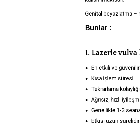
Genital beyazlatma – re
Bunlar :
1.
Lazerle vulva
En etkili ve güvenili
Kısa işlem süresi
Tekrarlama kolaylığı
Ağrısız, hızlı iyileşm
Genellikle 1-3 seans
Etkisi uzun sürelidir