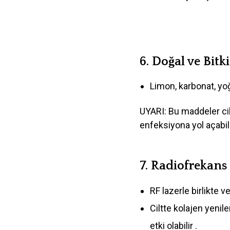
6.
Doğal ve Bitk
Limon, karbonat, yoğ
UYARI: Bu maddeler cilt
enfeksiyona yol açabili
7.
Radiofrekans
RF lazerle birlikte ve
Ciltte kolajen yenile
etki olabilir .