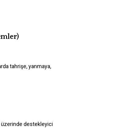
emler)
larda tahrişe, yanmaya,
ği üzerinde destekleyici