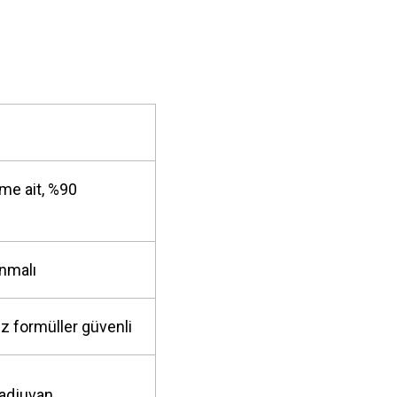
e ait, %90
nmalı
formüller güvenli
adjuvan