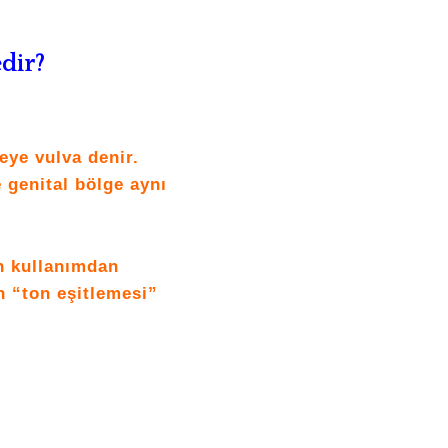
dir?
geye vulva denir.
e genital bölge aynı
n kullanımdan
n “ton eşitlemesi”