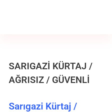
Jine İstanbul | Jinekoloji Bilgilendirme Sitesi
Telefon
+90 542 225 89 12
SARIGAZİ KÜRTAJ /
AĞRISIZ / GÜVENLİ
Sarıgazi Kürtaj /