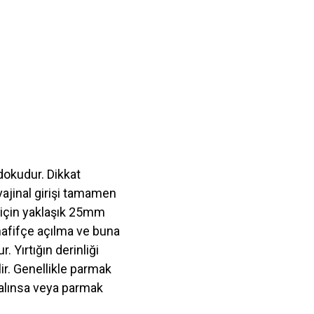
 dokudur. Dikkat
vajinal girişi tamamen
ı için yaklaşık 25mm
hafifçe açılma ve buna
 Yırtığın derinliği
lir. Genellikle parmak
kalınsa veya parmak