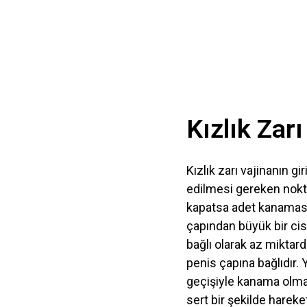
Kızlık Zar
Kızlık zarı vajinanın gi
edilmesi gereken nokta 
kapatsa adet kanaması r
çapından büyük bir cis
bağlı olarak az miktard
penis çapına bağlıdır. Y
geçişiyle kanama olma
sert bir şekilde hareket