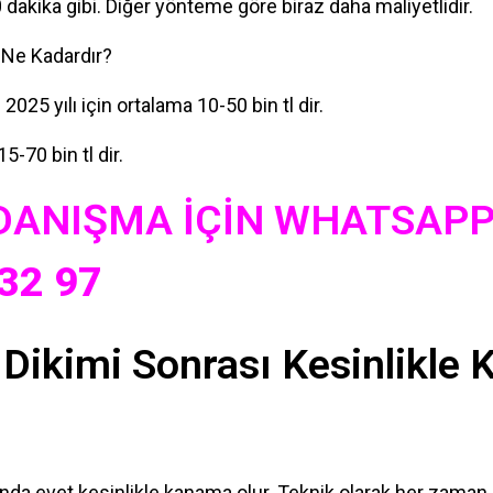
dakika gibi. Diğer yönteme göre biraz daha maliyetlidir.
ı Ne Kadardır?
 2025 yılı için ortalama 10-50 bin tl dir.
15-70 bin tl dir.
 DANIŞMA İÇİN WHATSAPP 
32 97
ı Dikimi Sonrası Kesinlikle
ında evet kesinlikle kanama olur. Teknik olarak her zaman k