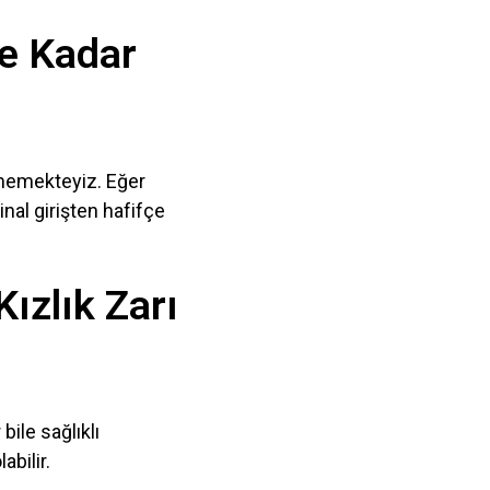
Ne Kadar
rmemekteyiz. Eğer
nal girişten hafifçe
ızlık Zarı
ile sağlıklı
bilir.