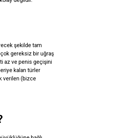
leyecek şekilde tam
 çok gereksiz bir uğraş
ti az ve penis geçişini
eriye kalan türler
k verilen (bizce
?
n büyüklüğüne bağlı