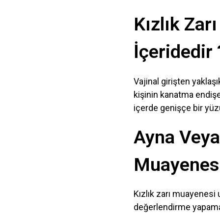
Kızlık Zar
İçeridedir 
Vajinal girişten yakla
kişinin kanatma endişe
içerde genişçe bir yüzü
Ayna Veya
Muayenesi
Kızlık zarı muayenesi u
değerlendirme yapamaya