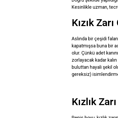
Kesinlikle uzman, tecrü
Kızık Zarı 
Aslında bir çeşidi falan
kapatmışsa buna bir ad
olur. Çünkü adet kanını
zorlayacak kadar kalın o
buluttan hayali şekil o
gereksiz) isimlendirme
Kızlık Zarı
Penis boyu, kızlık zarın