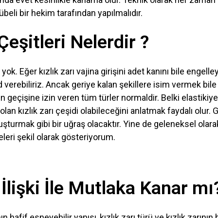
beli bir hekim tarafından yapılmalıdır.
Çeşitleri Nelerdir ?
 yok. Eğer kızlık zarı vajina girişini adet kanını bile engel
 verebiliriz. Ancak geriye kalan şekillere isim vermek bile
n geçişine izin veren tüm türler normaldir. Belki elastikiye
lan kızlık zarı çeşidi olabileceğini anlatmak faydalı olur. G
luşturmak gibi bir uğraş olacaktır. Yine de geleneksel olara
leri şekil olarak gösteriyorum.
 İlişki İle Mutlaka Kanar mı
ın hafif esneyebilir yapısı, kızlık zarı türü ve kızlık zarını