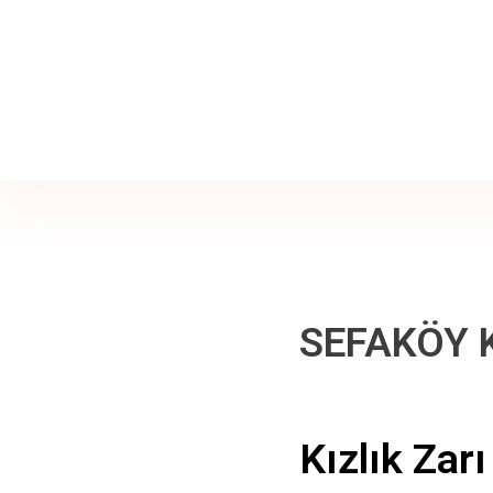
Jine İstanbul | Jinekoloji Bilgilendirme Sitesi
Telefon
+90 542 225 89 12
SEFAKÖY K
Kızlık Zarı