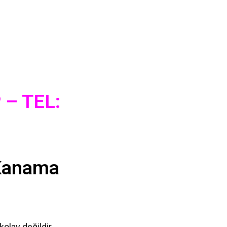
– TEL:
 Kanama
olay değildir.