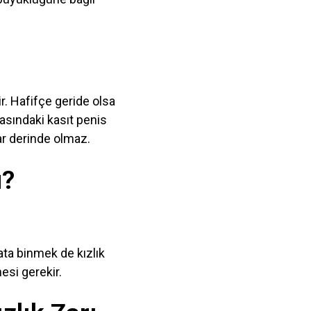
r. Hafifçe geride olsa
asındaki kasıt penis
dar derinde olmaz.
u?
 ata binmek de kızlık
esi gerekir.