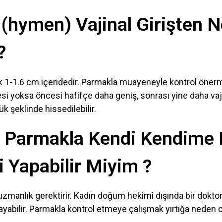
ı (hymen) Vajinal Girişten 
?
şık 1-1.6 cm içeridedir. Parmakla muayeneyle kontrol öne
si yoksa öncesi hafifçe daha geniş, sonrası yine daha vaji
k şeklinde hissedilebilir.
 Parmakla Kendi Kendime K
 Yapabilir Miyim ?
zmanlık gerektirir. Kadın doğum hekimi dışında bir doktor b
bilir. Parmakla kontrol etmeye çalışmak yırtığa neden ola