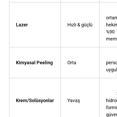
Kl
orta
Lazer
Hızlı & güçlü
hekim
%90
memn
Kl
Kimyasal Peeling
Orta
pers
uygu
Ste
Krem/Solüsyonlar
Yavaş
hidr
formü
güven