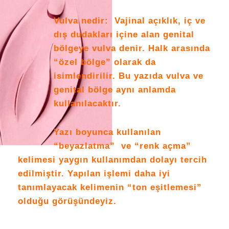
Vulva nedir: Vajinal açıklık, iç ve
dış dudakları içine alan genital
bölgeye vulva denir. Halk arasında
“özel bölge” olarak da
isimlendirilir. Bu yazıda vulva ve
genital bölge aynı anlamda
kullanılacaktır.
Yazı boyunca kullanılan
“beyazlatma” ve “renk açma”
kelimesi yaygın kullanımdan dolayı tercih
edilmiştir. Yapılan işlemi daha iyi
tanımlayacak kelimenin “ton eşitlemesi”
olduğu görüşündeyiz.