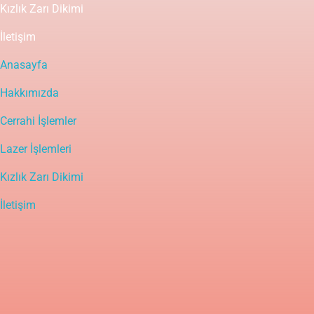
Kızlık Zarı Dikimi
İletişim
Anasayfa
Hakkımızda
Cerrahi İşlemler
Lazer İşlemleri
Kızlık Zarı Dikimi
İletişim
Yasal Uyarı
Bu sitedeki içerik bilgilendirme amaçlı olup tanı ve tedavinin
mutlaka bir doktor tarafından yapılması gerekir. Bu bilgiler
hastalıkların tanı ve tedavisinde kullanılmamalıdır. Tanı ve tedavide
doktorun kişisel bilgi, deneyim ve yeteneği en önemli faktördür.