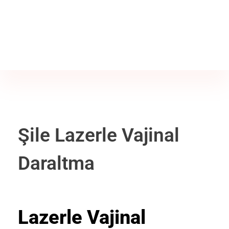
Jine İstanbul | Jinekoloji Bilgilendirme Sitesi
Telefon
+90 542 225 89 12
Şile Lazerle Vajinal
Daraltma
Lazerle Vajinal