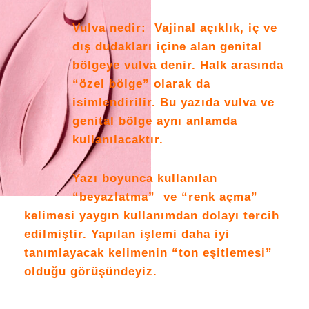
Vulva nedir: Vajinal açıklık, iç ve
dış dudakları içine alan genital
bölgeye vulva denir. Halk arasında
“özel bölge” olarak da
isimlendirilir. Bu yazıda vulva ve
genital bölge aynı anlamda
kullanılacaktır.
Yazı boyunca kullanılan
“beyazlatma” ve “renk açma”
kelimesi yaygın kullanımdan dolayı tercih
edilmiştir. Yapılan işlemi daha iyi
tanımlayacak kelimenin “ton eşitlemesi”
olduğu görüşündeyiz.