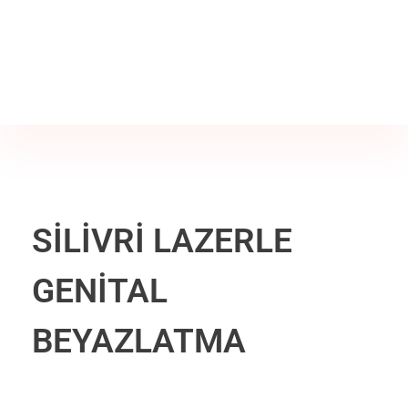
Jine İstanbul | Jinekoloji Bilgilendirme Sitesi
Telefon
+90 542 225 89 12
SİLİVRİ LAZERLE
GENİTAL
BEYAZLATMA