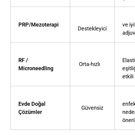
Ko
PRP/Mezoterapi
ve iy
Destekleyici
adju
RF /
Elast
Orta-hızlı
Microneedling
eşitli
etkili
Tah
Evde Doğal
enfek
Güvensiz
Çözümler
nede
öner