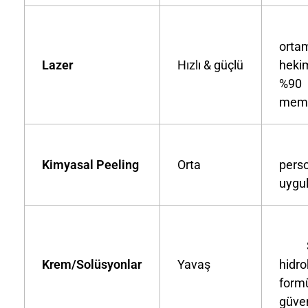
Kl
orta
Lazer
Hızlı & güçlü
hekim
%90
memn
Kl
Kimyasal Peeling
Orta
pers
uygu
Ste
Krem/Solüsyonlar
Yavaş
hidr
formü
güven