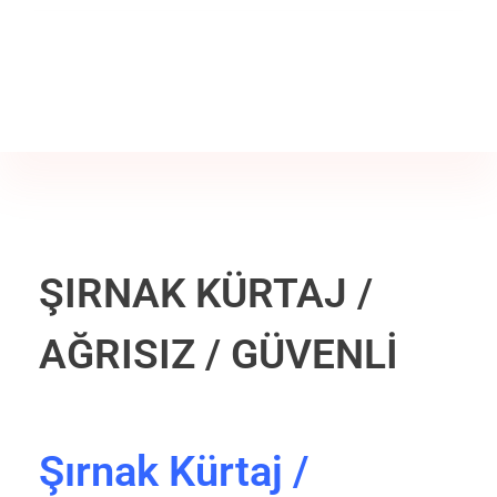
Jine İstanbul | Jinekoloji Bilgilendirme Sitesi
Telefon
+90 542 225 89 12
ŞIRNAK KÜRTAJ /
AĞRISIZ / GÜVENLİ
Şırnak Kürtaj /