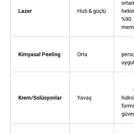
orta
Lazer
Hızlı & güçlü
hekim
%90
memn
Kl
Kimyasal Peeling
Orta
pers
uygu
Ste
Krem/Solüsyonlar
Yavaş
hidr
formü
güven
Ko