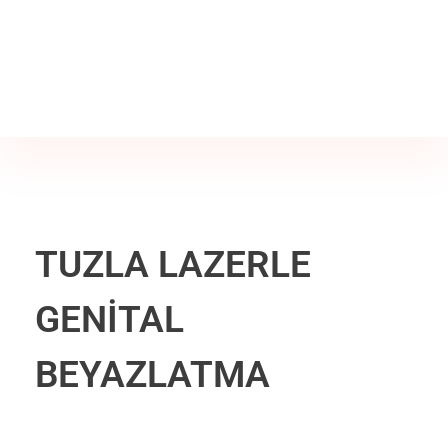
Jine İstanbul | Jinekoloji Bilgilendirme Sitesi
Telefon
+90 542 225 89 12
TUZLA LAZERLE
GENİTAL
BEYAZLATMA