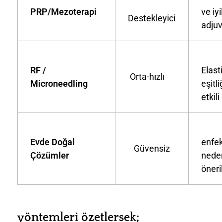
PRP/Mezoterapi
ve iy
Destekleyici
adju
RF /
Elast
Orta-hızlı
Microneedling
eşitli
etkili
Tah
Evde Doğal
enfek
Güvensiz
Çözümler
nede
öner
yöntemleri özetlersek;