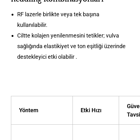
RF lazerle birlikte veya tek başına
kullanılabilir.
Ciltte kolajen yenilenmesini tetikler; vulva
sağlığında elastikiyet ve ton eşitliği üzerinde
destekleyici etki olabilir .
Güve
Yöntem
Etki Hızı
Tavs
Kl