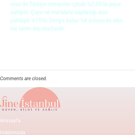
oran ile Türkiye ormanları içinde %2,55’lik paya
sahiptir. Çayır ve meraların kapladığı alan
yaklaşık %15’tir. Geriye kalan %8 dolayında alan
ise tarım dışı alanlardır.
Comments are closed.
Anasayfa
Hakkımızda