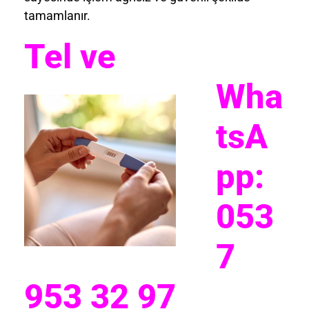
tamamlanır.
Tel v
e
Wha
tsA
pp:
053
7
953 32 97