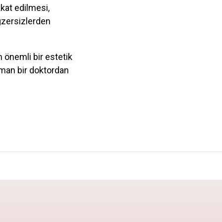
kat edilmesi,
egzersizlerden
n önemli bir estetik
zman bir doktordan