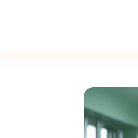
Jine İstanbul | Jinekoloji Bilgilendirme Sitesi
Telefon
+90 542 225 89 12