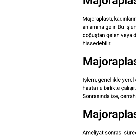
Majoraplas
Majoraplasti, kadınları
anlamına gelir. Bu işle
doğuştan gelen veya d
hissedebilir.
Majoraplas
İşlem, genellikle yerel
hasta ile birlikte çalı
Sonrasında ise, cerrah
Majoraplas
Ameliyat sonrası süreç,